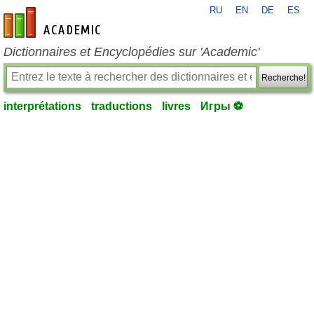
RU
EN
DE
ES
fr-academic.com
Dictionnaires et Encyclopédies sur 'Academic'
Recherche!
interprétations
traductions
livres
Игры ⚽