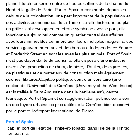
plaine littorale enserrée entre de hautes collines de la chaîne du
Nord et le golfe de Paria, Port of Spain a rassemblé, depuis les
débuts de la colonisation, une part importante de la population et
des activités économiques de la Trinité. La ville historique au plan
en grille s’est développée en étroite symbiose avec le port; elle
fonctionne aujourd’hui comme un quartier central des affaires;
avec leurs immeubles commerciaux, leurs multiples magasins, des
services gouvernementaux et des bureaux, Indépendence Square
et Frederick Street en sont les axes les plus animés. Port of Spain
n’est pas dépendante du tourisme, elle dispose d’une industrie
diversifiée: production de rhum, de bière, d’huiles, de cigarettes,
de plastiques et de matériaux de construction mais également
scieries, filatures.Capitale politique, centre universitaire (une
section de l’Université des Caraïbes [University of the West Indies]
est installée à Saint Augustine dans la banlieue est), centre
touristique, Port of Spain et son agglomération polynucléaire sont
un des foyers urbains les plus actifs de la Caraïbe, bien desservi
par le port et l’aéroport international de Piarco.
Port of Spain
cap. et port de l'état de Trinité-et-Tobago, dans l'île de la Trinité;
59 650 hab.