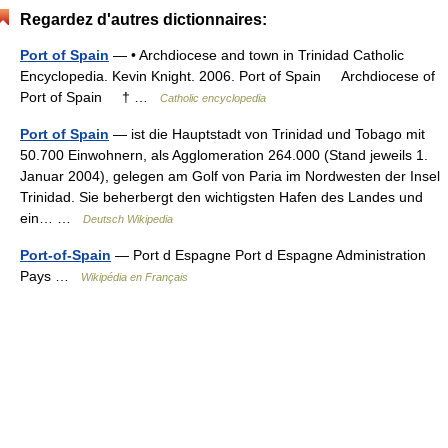
Regardez d'autres dictionnaires:
Port of Spain
— • Archdiocese and town in Trinidad Catholic
Encyclopedia. Kevin Knight. 2006. Port of Spain Archdiocese of
Port of Spain † …
Catholic encyclopedia
Port of Spain
— ist die Hauptstadt von Trinidad und Tobago mit
50.700 Einwohnern, als Agglomeration 264.000 (Stand jeweils 1.
Januar 2004), gelegen am Golf von Paria im Nordwesten der Insel
Trinidad. Sie beherbergt den wichtigsten Hafen des Landes und
ein… …
Deutsch Wikipedia
Port-of-Spain
— Port d Espagne Port d Espagne Administration
Pays …
Wikipédia en Français