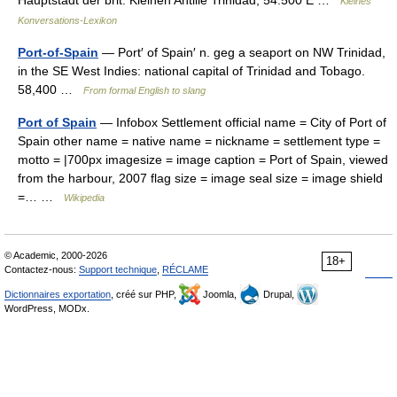
Hauptstadt der brit. Kleinen Antille Trinidad, 54.500 E …
Kleines
Konversations-Lexikon
Port-of-Spain
— Port′ of Spain′ n. geg a seaport on NW Trinidad,
in the SE West Indies: national capital of Trinidad and Tobago.
58,400 …
From formal English to slang
Port of Spain
— Infobox Settlement official name = City of Port of
Spain other name = native name = nickname = settlement type =
motto = |700px imagesize = image caption = Port of Spain, viewed
from the harbour, 2007 flag size = image seal size = image shield
=… …
Wikipedia
© Academic, 2000-2026
18+
Contactez-nous:
Support technique
,
RÉCLAME
Dictionnaires exportation
, créé sur PHP,
Joomla,
Drupal,
WordPress, MODx.