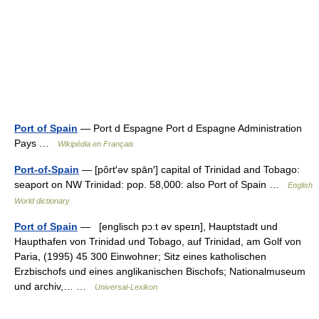
Port of Spain
— Port d Espagne Port d Espagne Administration
Pays …
Wikipédia en Français
Port-of-Spain
— [pôrt′əv spān′] capital of Trinidad and Tobago:
seaport on NW Trinidad: pop. 58,000: also Port of Spain …
English
World dictionary
Port of Spain
— [englisch pɔːt əv speɪn], Hauptstadt und
Haupthafen von Trinidad und Tobago, auf Trinidad, am Golf von
Paria, (1995) 45 300 Einwohner; Sitz eines katholischen
Erzbischofs und eines anglikanischen Bischofs; Nationalmuseum
und archiv,… …
Universal-Lexikon