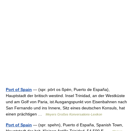
Port of Spain
— (spr. pōrt os ßpën, Puerto de España),
Hauptstadt der britisch westind. Insel Trinidad, an der Westküste
und am Golf von Paria, ist Ausgangspunkt von Eisenbahnen nach
San Fernando und ins Innere, Sitz eines deutschen Konsuls, hat
einen prächtigen …
Meyers Großes Konversations-Lexikon
Port of Spain
— (spr. spehn), Puerto d España, Spanish Town,